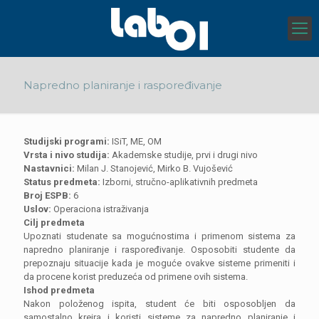
Napredno planiranje i raspoređivanje
Studijski programi:
ISiT, ME, OM
Vrsta i nivo studija:
Akademske studije, prvi i drugi nivo
Nastavnici:
Milan J. Stanojević, Mirko B. Vujošević
Status predmeta:
Izborni, stručno-aplikativnih predmeta
Broj ESPB:
6
Uslov:
Operaciona istraživanja
Cilj predmeta
Upoznati studenate sa mogućnostima i primenom sistema za
napredno planiranje i raspoređivanje. Osposobiti studente da
prepoznaju situacije kada je moguće ovakve sisteme primeniti i
da procene korist preduzeća od primene ovih sistema.
Ishod predmeta
Nakon položenog ispita, student će biti osposobljen da
samostalno kreira i koristi sisteme za napredno planiranje i