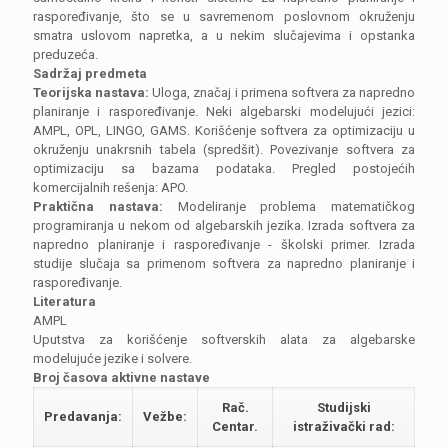
raspoređivanje, što se u savremenom poslovnom okruženju
smatra uslovom napretka, a u nekim slučajevima i opstanka
preduzeća.
Sadržaj predmeta
Teorijska nastava:
Uloga, značaj i primena softvera za napredno
planiranje i raspoređivanje. Neki algebarski modelujući jezici:
AMPL, OPL, LINGO, GAMS. Korišćenje softvera za optimizaciju u
okruženju unakrsnih tabela (spredšit). Povezivanje softvera za
optimizaciju sa bazama podataka. Pregled postojećih
komercijalnih rešenja: APO.
Praktična nastava:
Modeliranje problema matematičkog
programiranja u nekom od algebarskih jezika. Izrada softvera za
napredno planiranje i raspoređivanje - školski primer. Izrada
studije slučaja sa primenom softvera za napredno planiranje i
raspoređivanje.
Literatura
AMPL
Uputstva za korišćenje softverskih alata za algebarske
modelujuće jezike i solvere.
Broj časova aktivne nastave
Rač.
Studijski
Predavanja:
Vežbe:
Centar.
istraživački rad: