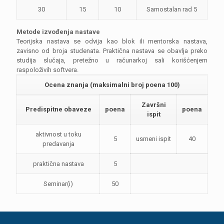
30
15
10
Samostalan rad 5
Metode izvođenja nastave
Teorijska nastava se odvija kao blok ili mentorska nastava,
zavisno od broja studenata. Praktična nastava se obavlja preko
studija slučaja, pretežno u računarkoj sali korišćenjem
raspoloživih softvera.
Ocena znanja (maksimalni broj poena 100)
Završni
Predispitne obaveze
poena
poena
ispit
aktivnost u toku
5
usmeni ispit
40
predavanja
praktična nastava
5
Seminar(i)
50