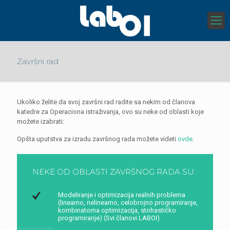
Završni rad
Ukoliko želite da svoj završni rad radite sa nekim od članova
katedre za Operaciona istraživanja, ovo su neke od oblasti koje
možete izabrati:
Opšta uputstva za izradu završnog rada možete videti
ovde
.
NEKE OD OBLASTI ZAVRŠNOG RADA SU:
Modeliranje i optimizacija realnih problema
(linearno, nelinearno, celobrojno programiranje,
kombinatorna optimizacija, stohastičko
programiranje) (Svi članovi LABOI)