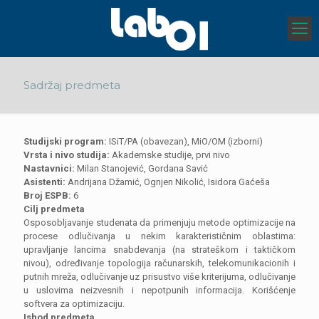
Sadržaj predmeta
Studijski program:
ISiT/PA (obavezan), MiO/OM (izborni)
Vrsta i nivo studija:
Akademske studije, prvi nivo
Nastavnici:
Milan Stanojević, Gordana Savić
Asistenti:
Andrijana Džamić, Ognjen Nikolić, Isidora Gaćeša
Broj ESPB:
6
Cilj predmeta
Osposobljavanje studenata da primenjuju metode optimizacije na
procese odlučivanja u nekim karakterističnim oblastima:
upravljanje lancima snabdevanja (na strateškom i taktičkom
nivou), određivanje topologija računarskih, telekomunikacionih i
putnih mreža, odlučivanje uz prisustvo više kriterijuma, odlučivanje
u uslovima neizvesnih i nepotpunih informacija. Korišćenje
softvera za optimizaciju.
Ishod predmeta