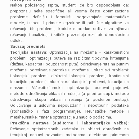
Nakon položenog ispita, studenti će biti osposobljeni da:
prepoznaju neke specifične ali veoma česte optimizacione
probleme, definišu i formulišu odgovarajuće matematičke
modele, izaberu i primene egzaktne ili približne algoritme za
rešavanje tih problema, koriste napredan softver za njihovo
rešavanje i analiziraju i kritički prezentuju rezultate donosiocima
odluka.
Sadržaj predmeta
Teorijska nastava:
Optimizacija na mrežama – karakteristični
problemi: optimizacija puteva sa različitim tipovima kriterijuma
(dužina, kapacitet i pouzdanost puta), određivanje ruta na putnim
mrežama, određivanje protoka u mrežama. Lokacijski problemi:
Lokacijski problemi: diskretni lokacijski problemi; kontinualni
lokacijski problemi; lokacijskoalokacijski problemi; lokacija na
mrežama. Višekriterijumska optimizacija: osnovni pojmovi;
metode određivanja efikasnih rešenja (a priori pristup); metode
određivanja skupa efikasnih rešenja (a posteriori pristup).
Odlučivanje u uslovima nepouzdanih i nepotpunih podataka
(stohastičko i fazi programiranje). Heurističke metode i
metaheuristike.Primena optimizacije u nauci o podacima.
Praktična nastava (auditorne i laboratorijske vežbe):
Rešavanje optimizacionih zadataka iz oblasti obrađenih na
teorijskoj nastavi poznatim metodama: direktnom primenom