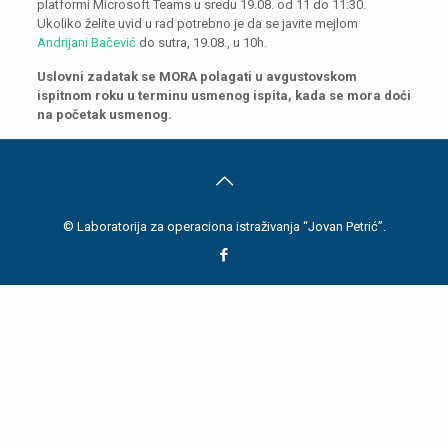
platformi Microsoft Teams u sredu 19.08. od 11 do 11:30.
Ukoliko želite uvid u rad potrebno je da se javite mejlom
Andrijani Bačević
do sutra, 19.08., u 10h.
Uslovni zadatak se MORA polagati u avgustovskom
ispitnom roku u terminu usmenog ispita, kada se mora doći
na početak usmenog.
© Laboratorija za operaciona istraživanja “Jovan Petrić”.