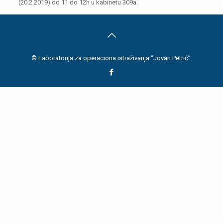
(20.2.2019) od 11 do 12h u kabinetu 309a.
© Laboratorija za operaciona istraživanja “Jovan Petrić”.