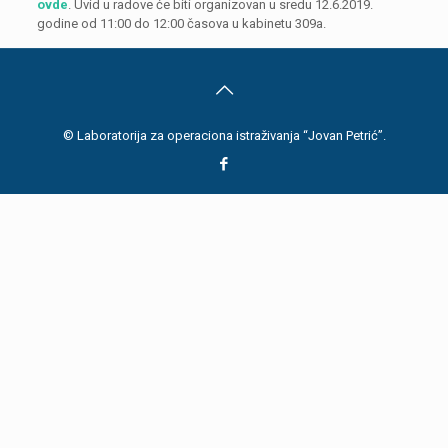
ovde
. Uvid u radove će biti organizovan u sredu 12.6.2019.
godine od 11:00 do 12:00 časova u kabinetu 309a.
© Laboratorija za operaciona istraživanja “Jovan Petrić”.