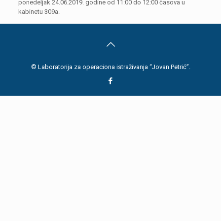
ponedeljak 24.06.2019. godine od 11:00 do 12:00 časova u
kabinetu 309a.
© Laboratorija za operaciona istraživanja “Jovan Petrić”.